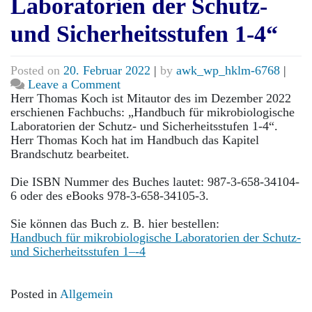
Laboratorien der Schutz-
und Sicherheitsstufen 1-4“
Posted on
20. Februar 2022
|
by
awk_wp_hklm-6768
|
on
Leave a Comment
Fachbuch:
Herr Thomas Koch ist Mitautor des im Dezember 2022
„Handbuch
erschienen Fachbuchs: „Handbuch für mikrobiologische
für
Laboratorien der Schutz- und Sicherheitsstufen 1-4“.
mikrobiologische
Herr Thomas Koch hat im Handbuch das Kapitel
Laboratorien
Brandschutz bearbeitet.
der
Schutz-
Die ISBN Nummer des Buches lautet: 987-3-658-34104-
und
6 oder des eBooks 978-3-658-34105-3.
Sicherheitsstufen
1-
Sie können das Buch z. B. hier bestellen:
4“
Handbuch für mikrobiologische Laboratorien der Schutz-
und Sicherheitsstufen 1–-4
Posted in
Allgemein